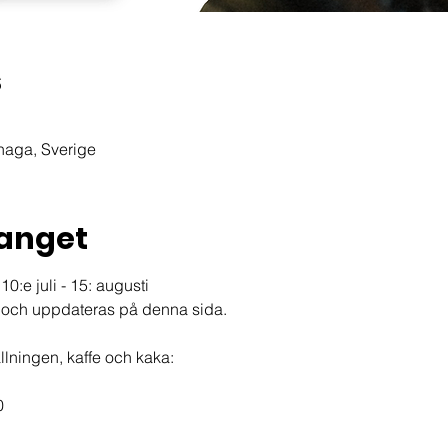
s
haga, Sverige
anget
0:e juli - 15: augusti
 och uppdateras på denna sida.
ällningen, kaffe och kaka:
0